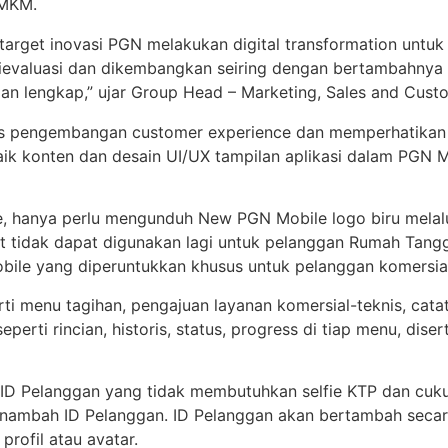
UMKM.
target inovasi PGN melakukan digital transformation untu
s dievaluasi dan dikembangkan seiring dengan bertambahn
t dan lengkap,” ujar Group Head – Marketing, Sales and Cu
es pengembangan customer experience dan memperhatikan
k konten dan desain UI/UX tampilan aplikasi dalam PGN Mo
, hanya perlu mengunduh New PGN Mobile logo biru melalui
t tidak dapat digunakan lagi untuk pelanggan Rumah Tangga
ile yang diperuntukkan khusus untuk pelanggan komersial 
menu tagihan, pengajuan layanan komersial-teknis, catat met
erti rincian, historis, status, progress di tiap menu, dis
 ID Pelanggan yang tidak membutuhkan selfie KTP dan cuk
ambah ID Pelanggan. ID Pelanggan akan bertambah secara
profil atau avatar.