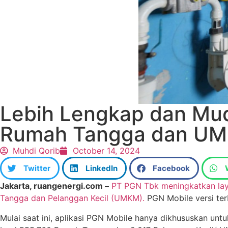
Lebih Lengkap dan Mud
Rumah Tangga dan U
Muhdi Qorib
October 14, 2024
Twitter
LinkedIn
Facebook
Jakarta, ruangenergi.com –
PT PGN Tbk meningkatkan lay
Tangga dan Pelanggan Kecil (UMKM).
PGN Mobile versi ter
Mulai saat ini, aplikasi PGN Mobile hanya dikhususkan un