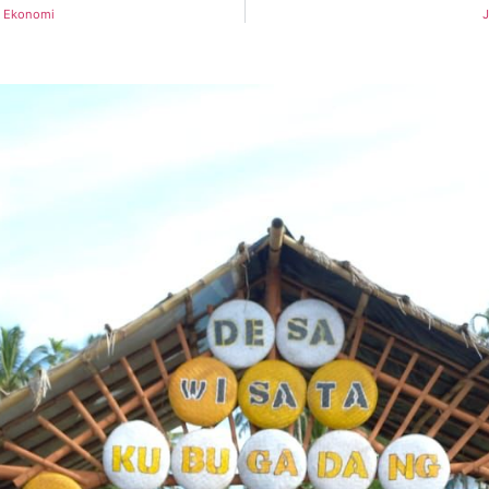
h Ekonomi
J