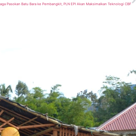
aga Pasokan Batu Bara ke Pembangkit, PLN EPI Akan Maksimalkan Teknologi CBF