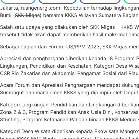
Jakarta, ruangenergi.com- Kepedulian terhadap lingkunga
Bumi (
SKK Migas
) bersama KKKS Wilayah Sumatera Bagian 
Salah satu upaya yang dilakukan oleh SKK Migas – KKKS
tersebut tidak akan dapat memberikan hasil maksimal dim
Sebagai bagian dari Forum TJS/PPM 2023, SKK Migas meng
Apresiasi dan penghargaan diberikan kepada 18 Program P
Lingkungan, Pendidikan dan Kesehatan, Kategori Desa Wis
CSR Rio Zakarias dan akademisi Pengamat Sosial dari Ria
Acara Forum dan Apresiasi Penghargaan mendapat dukun
Sumbagut dan manajemen KKKS yang dipimpin oleh Deputi 
Kategori Lingkungan, Pendidikan dan Lingkungan diberika
Zona 2 & 3, Program Pendidikan Anak Usia Dini, Konserva
Stunting, Program Ketahanan Pangan binaan KKKS Medco 
Kategori Desa Wisata diberikan kepada Ekowisata Mangr
binaan KKKS EMP Bentu, Langgak Craft (Pemanfaatan Limb