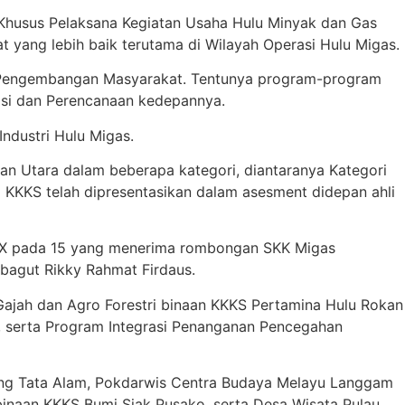
 Khusus Pelaksana Kegiatan Usaha Hulu Minyak dan Gas
yang lebih baik terutama di Wilayah Operasi Hulu Migas.
m Pengembangan Masyarakat. Tentunya program-program
asi dan Perencanaan kedepannya.
ndustri Hulu Migas.
n Utara dalam beberapa kategori, diantaranya Kategori
 KKKS telah dipresentasikan dalam asesment didepan ahli
 X pada 15 yang menerima rombongan SKK Migas
bagut Rikky Rahmat Firdaus.
Gajah dan Agro Forestri binaan KKKS Pertamina Hulu Rokan
, serta Program Integrasi Penanganan Pencegahan
ng Tata Alam, Pokdarwis Centra Budaya Melayu Langgam
inaan KKKS Bumi Siak Pusako, serta Desa Wisata Pulau