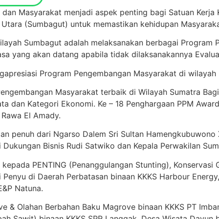
n dan Masyarakat menjadi aspek penting bagi Satuan Kerja
Utara (Sumbagut) untuk memastikan kehidupan Masyarakat 
 Wilayah Sumbagut adalah melaksanakan berbagai Progra
asa yang akan datang apabila tidak dilaksanakannya Evalu
apresiasi Program Pengembangan Masyarakat di wilayah I
engembangan Masyarakat terbaik di Wilayah Sumatra Bagia
ata dan Kategori Ekonomi. Ke – 18 Penghargaan PPM Award
u Rawa El Amady.
gan penuh dari Ngarso Dalem Sri Sultan Hamengkubuwono
Dukungan Bisnis Rudi Satwiko dan Kepala Perwakilan Sum
n kepada PENTING (Penanggulangan Stunting), Konservasi 
si Penyu di Daerah Perbatasan binaan KKKS Harbour Energy
E&P Natuna.
ove & Olahan Berbahan Baku Magrove binaan KKKS PT Imba
ah Sawit) binaan KKKS SPR Langgak, Desa Wisata Dayun b