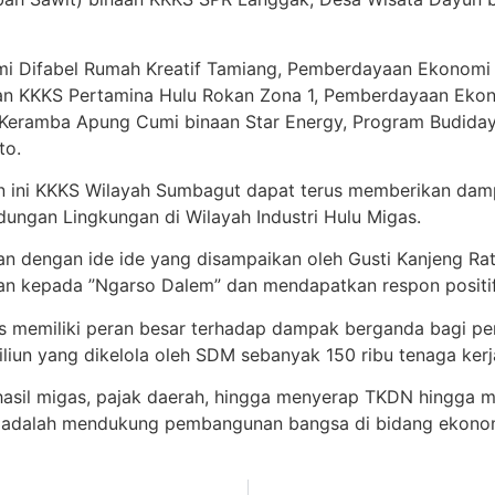
i Difabel Rumah Kreatif Tamiang, Pemberdayaan Ekonomi
an KKKS Pertamina Hulu Rokan Zona 1, Pemberdayaan Eko
Keramba Apung Cumi binaan Star Energy, Program Budiday
to.
 ini KKKS Wilayah Sumbagut dapat terus memberikan damp
ungan Lingkungan di Wilayah Industri Hulu Migas.
an dengan ide ide yang disampaikan oleh Gusti Kanjeng R
n kepada ”Ngarso Dalem” dan mendapatkan respon positif d
gas memiliki peran besar terhadap dampak berganda bagi p
liun yang dikelola oleh SDM sebanyak 150 ribu tenaga kerj
i hasil migas, pajak daerah, hingga menyerap TKDN hingga 
ro adalah mendukung pembangunan bangsa di bidang ekonom