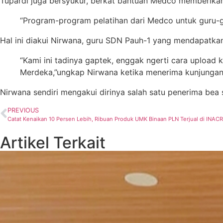
Tupardi juga bersyukur, berkat bantuan Medco memberika
“Program-program pelatihan dari Medco untuk guru-gu
Hal ini diakui Nirwana, guru SDN Pauh-1 yang mendapatkan
“Kami ini tadinya gaptek, enggak ngerti cara upload k
Merdeka,”ungkap Nirwana ketika menerima kunjungan 
Nirwana sendiri mengakui dirinya salah satu penerima bea s
PREVIOUS
Catat Kenaikan 10 Persen Lebih, Ribuan Produk UMK Binaan PLN Terjual di INA
Artikel Terkait