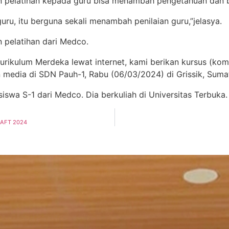
n pelatihan kepada guru bisa menambah pengetahuan dan b
ru, itu berguna sekali menambah penilaian guru,”jelasya.
 pelatihan dari Medco.
urikulum Merdeka lewat internet, kami berikan kursus (komp
media di SDN Pauh-1, Rabu (06/03/2024) di Grissik, Sumat
iswa S-1 dari Medco. Dia berkuliah di Universitas Terbuka.
CRAFT 2024