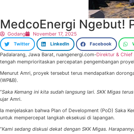
MedcoEnergi Ngebut! 
Godang
November 17, 2025
Twitter
LinkedIn
Facebook
Padalarang, Jawa Barat, ruangenergi.com-
Direktur & Chief
tengah memprioritaskan percepatan pengembangan proyek Sa
Menurut Amri, proyek tersebut terus mendapatkan doronga
(WP&B).
“
Saka Kemang ini kita sudah langsung lari. SKK Migas teru
ujar Amri.
Ia menjelaskan bahwa Plan of Development (PoD) Saka Kem
untuk mempercepat langkah eksekusi di lapangan.
“
Kami sedang diskusi dekat dengan SKK Migas. Harapannya, 