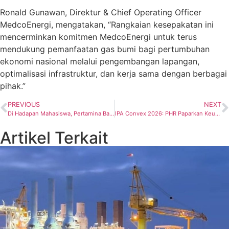
Ronald Gunawan, Direktur & Chief Operating Officer
MedcoEnergi, mengatakan, “Rangkaian kesepakatan ini
mencerminkan komitmen MedcoEnergi untuk terus
mendukung pemanfaatan gas bumi bagi pertumbuhan
ekonomi nasional melalui pengembangan lapangan,
optimalisasi infrastruktur, dan kerja sama dengan berbagai
pihak.”
PREVIOUS
NEXT
Di Hadapan Mahasiswa, Pertamina Bagikan Strategi Jaga Ketahanan Energi
IPA Convex 2026: PHR Paparkan Keunggulan Operasi dan Inovasi untuk Mencapai Prestasi Produksi Regional 1 Sumatra
Artikel Terkait