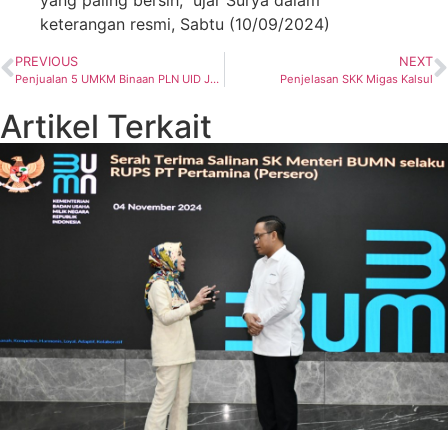
keterangan resmi, Sabtu (10/09/2024)
PREVIOUS
NEXT
Penjualan 5 UMKM Binaan PLN UID Jaya di Hari Pertama INACRAFT Tembus 15 Juta Rupiah
Penjelasan SKK Migas Kalsul
Artikel Terkait