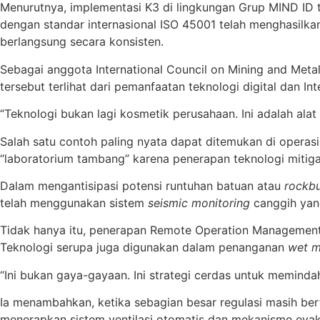
Menurutnya, implementasi K3 di lingkungan Grup MIND ID
dengan standar internasional ISO 45001 telah menghasilkan
berlangsung secara konsisten.
Sebagai anggota International Council on Mining and Meta
tersebut terlihat dari pemanfaatan teknologi digital dan Inte
“Teknologi bukan lagi kosmetik perusahaan. Ini adalah alat
Salah satu contoh paling nyata dapat ditemukan di operas
“laboratorium tambang” karena penerapan teknologi mitigas
Dalam mengantisipasi potensi runtuhan batuan atau
rockbu
telah menggunakan sistem
seismic monitoring
canggih yang
Tidak hanya itu, penerapan Remote Operation Management 
Teknologi serupa juga digunakan dalam penanganan
wet 
“Ini bukan gaya-gayaan. Ini strategi cerdas untuk memindahk
Ia menambahkan, ketika sebagian besar regulasi masih ber
menerapkan sistem ventilasi otomatis dan mekanisme evaku