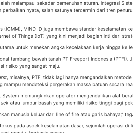
 telah melampaui sekadar pemenuhan aturan. Integrasi S
 perbaikan nyata, salah satunya tercermin dari tren penuru
ls (ICMM), MIND ID juga membawa standar keselamatan kela
rnet of Things (IoT) yang kini menjadi bagian inti dari strat
 utama untuk menekan angka kecelakaan kerja hingga ke leve
ional tambang bawah tanah PT Freeport Indonesia (PTFI). 
i risiko yang sangat maju.
rst
, misalnya, PTFI tidak lagi hanya mengandalkan metod
 mampu mendeteksi pergerakan massa batuan secara real-t
System memungkinkan operator mengendalikan alat berat d
muck
atau lumpur basah yang memiliki risiko tinggi bagi pek
an manusia keluar dari line of fire atau garis bahaya,” tega
fokus pada aspek keselamatan dasar, sejumlah operasi di 
asi mandiri berbasis sensor.