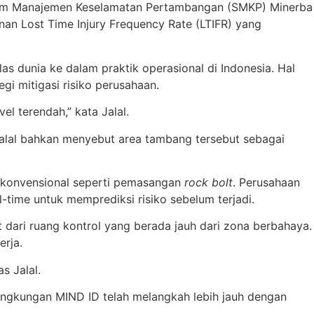
istem Manajemen Keselamatan Pertambangan (SMKP) Minerba
nan Lost Time Injury Frequency Rate (LTIFR) yang
s dunia ke dalam praktik operasional di Indonesia. Hal
egi mitigasi risiko perusahaan.
l terendah,” kata Jalal.
Jalal bahkan menyebut area tambang tersebut sebagai
e konvensional seperti pemasangan
rock bolt
. Perusahaan
ime untuk memprediksi risiko sebelum terjadi.
ari ruang kontrol yang berada jauh dari zona berbahaya.
erja.
s Jalal.
lingkungan MIND ID telah melangkah lebih jauh dengan