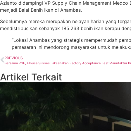
Azianto didampingi VP Supply Chain Management Medco E
menjadi Balai Benih Ikan di Anambas.
Sebelumnya mereka merupakan nelayan harian yang tergantun
mendistribusikan sebanyak 185.263 benih ikan kerapu denga
“Lokasi Anambas yang strategis mempermudah pembeli 
pemasaran ini mendorong masyarakat untuk melakukan
PREVIOUS
Bersama PGE, Elnusa Sukses Laksanakan Factory Acceptance Test Manufaktur P
Artikel Terkait