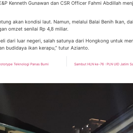
&P Kenneth Gunawan dan CSR Officer Fahmi Abdillah menj
g akan kondisi laut. Namun, melalui Balai Benih Ikan, dala
n omzet senilai Rp 4,8 miliar.
dari luar negeri, salah satunya dari Hongkong untuk memb
 budidaya ikan kerapu,” tutur Azianto.
rototype Teknologi Panas Bumi
Sambut HLN ke-76 : PLN UID Jatim S