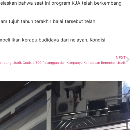
elaskan bahwa saat ini program KJA telah berkembang
m tujuh tahun terakhir balai tersebut telah
eli ikan kerapu budidaya dari nelayan. Kondisi
NEXT
ambung Listrik Gratis 4,500 Pelanggan dan Kampanye Kendaraan Bermotor Listrik