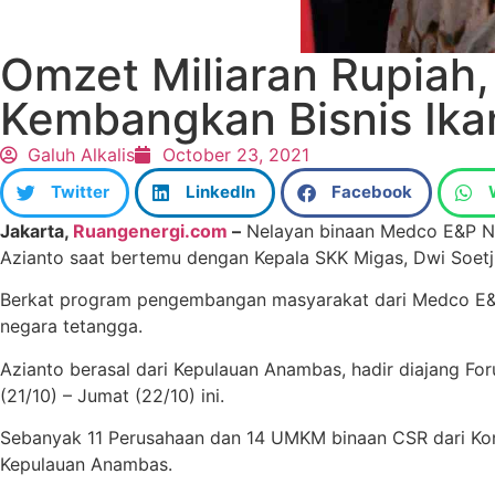
Omzet Miliaran Rupiah
Kembangkan Bisnis Ika
Galuh Alkalis
October 23, 2021
Twitter
LinkedIn
Facebook
Jakarta,
Ruangenergi.com
–
Nelayan binaan Medco E&P Na
Azianto saat bertemu dengan Kepala SKK Migas, Dwi Soetji
Berkat program pengembangan masyarakat dari Medco E&P,
negara tetangga.
Azianto berasal dari Kepulauan Anambas, hadir diajang Fo
(21/10) – Jumat (22/10) ini.
Sebanyak 11 Perusahaan dan 14 UMKM binaan CSR dari Kont
Kepulauan Anambas.