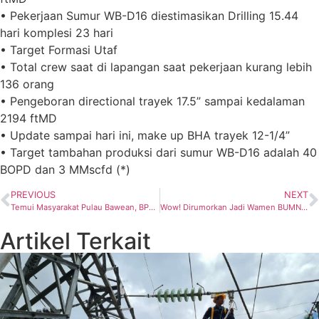
• Pekerjaan Sumur WB-D16 diestimasikan Drilling 15.44
hari komplesi 23 hari
• Target Formasi Utaf
• Total crew saat di lapangan saat pekerjaan kurang lebih
136 orang
• Pengeboran directional trayek 17.5” sampai kedalaman
2194 ftMD
• Update sampai hari ini, make up BHA trayek 12-1/4”
• Target tambahan produksi dari sumur WB-D16 adalah 40
BOPD dan 3 MMscfd (*)
PREVIOUS
NEXT
Temui Masyarakat Pulau Bawean, BPH Migas Tegaskan Upaya Beri Kemudahan Akses BBM Subsidi Bagi yang Berhak
Wow! Dirumorkan Jadi Wamen BUMN, Ini Dia Profil Singkat Rosan Roeslani
Artikel Terkait