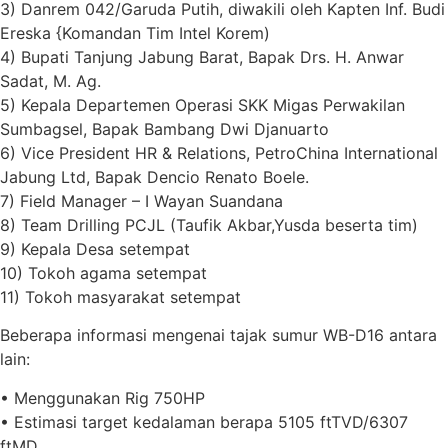
3) Danrem 042/Garuda Putih, diwakili oleh Kapten Inf. Budi
Ereska {Komandan Tim Intel Korem)
4) Bupati Tanjung Jabung Barat, Bapak Drs. H. Anwar
Sadat, M. Ag.
5) Kepala Departemen Operasi SKK Migas Perwakilan
Sumbagsel, Bapak Bambang Dwi Djanuarto
6) Vice President HR & Relations, PetroChina International
Jabung Ltd, Bapak Dencio Renato Boele.
7) Field Manager – I Wayan Suandana
8) Team Drilling PCJL (Taufik Akbar,Yusda beserta tim)
9) Kepala Desa setempat
10) Tokoh agama setempat
11) Tokoh masyarakat setempat
Beberapa informasi mengenai tajak sumur WB-D16 antara
lain:
• Menggunakan Rig 750HP
• Estimasi target kedalaman berapa 5105 ftTVD/6307
ftMD