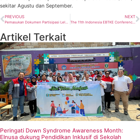
sekitar Agustu dan September.
PREVIOUS
NEXT
Pemasukan Dokumen Partisipasi Lelang Wilayah Kerja Migas Tahap I Tahun 2023, Diperpanjang!
The 11th Indonesia EBTKE Conference and Exhibition 2023 Siap Hadirkan Forum Konferensi dan Pameran untuk Mendukung Target Nol Emisi Karbon
Artikel Terkait
Peringati Down Syndrome Awareness Month:
Elnusa dukung Pendidikan Inklusif di Sekolah