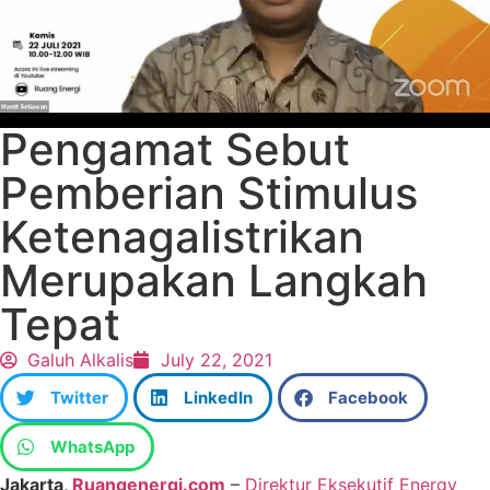
Pengamat Sebut
Pemberian Stimulus
Ketenagalistrikan
Merupakan Langkah
Tepat
Galuh Alkalis
July 22, 2021
Twitter
LinkedIn
Facebook
WhatsApp
Jakarta,
Ruangenergi.com
–
Direktur Eksekutif Energy