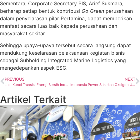
Sementara, Corporate Secretary PIS, Arief Sukmara,
berharap setiap bentuk kontribusi
Go Green
perusahaan
dalam penyelarasan pilar Pertamina, dapat memberikan
manfaat secara luas baik kepada perusahaan dan
masyarakat sekitar.
Sehingga upaya-upaya tersebut secara langsung dapat
mendukung keselarasan pelaksanaan kegiatan bisnis
sebagai Subholding Integrated Marine Logistics yang
mengedepankan aspek ESG.
PREVIOUS
NEXT
Jadi Kunci Transisi Energi Bersih Indonesia, Kementerian ESDM Dukung Biorefinery Pertamina
Indonesia Power Salurkan Oksigen Untuk RSUD dan Puskesmas di Wilayah Jakarta Utara
Artikel Terkait