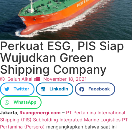
Perkuat ESG, PIS Siap
Wujudkan Green
Shipping Company
Galuh Alkalis
November 18, 2021
Twitter
LinkedIn
Facebook
WhatsApp
Jakarta,
Ruangenergi.com
–
PT Pertamina International
Shipping (PIS) Subholding Integrated Marine Logistics PT
Pertamina (Persero)
mengungkapkan bahwa saat ini