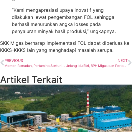
“Kami mengapresiasi upaya inovatif yang
dilakukan lewat pengembangan FOL sehingga
berhasil menurunkan angka losses pada
penyaluran minyak hasil produksi,” ungkapnya.
SKK Migas berharap implementasi FOL dapat diperluas ke
KKKS-KKKS lain yang menghadapi masalah serupa.
PREVIOUS
NEXT
Momen Ramadan, Pertamina Santuni Lebih Dari 32 Ribu Penerima Manfaat
Jelang Idulfitri, BPH Migas dan Pertamina Patra Niaga Pastikan Pasokan BBM dan LPG Aman di Sumatera Utara
Artikel Terkait