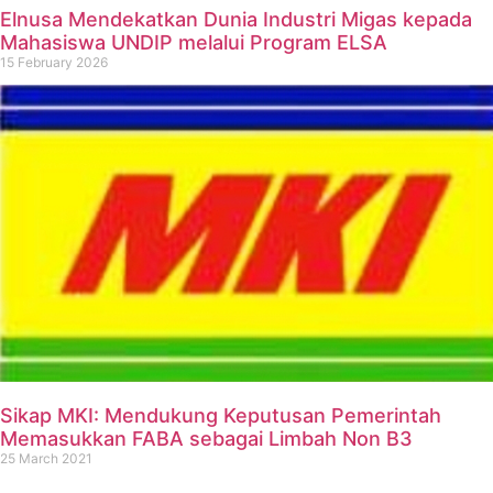
Elnusa Mendekatkan Dunia Industri Migas kepada
Mahasiswa UNDIP melalui Program ELSA
15 February 2026
Sikap MKI: Mendukung Keputusan Pemerintah
Memasukkan FABA sebagai Limbah Non B3
25 March 2021