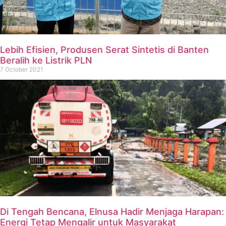
Lebih Efisien, Produsen Serat Sintetis di Banten
Beralih ke Listrik PLN
7 October 2021
Di Tengah Bencana, Elnusa Hadir Menjaga Harapan:
Energi Tetap Mengalir untuk Masyarakat