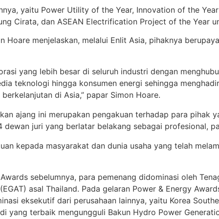
nnya, yaitu Power Utility of the Year, Innovation of the Ye
ng Cirata, dan ASEAN Electrification Project of the Year un
mon Hoare menjelaskan, melalui Enlit Asia, pihaknya berupa
borasi yang lebih besar di seluruh industri dengan mengh
nyedia teknologi hingga konsumen energi sehingga menghadi
erkelanjutan di Asia,” papar Simon Hoare.
kan ajang ini merupakan pengakuan terhadap para pihak y
 dewan juri yang berlatar belakang sebagai profesional, pa
gakuan kepada masyarakat dan dunia usaha yang telah mel
Awards sebelumnya, para pemenang didominasi oleh Tenaga
nd (EGAT) asal Thailand. Pada gelaran Power & Energy Awar
inasi eksekutif dari perusahaan lainnya, yaitu Korea Sout
adi yang terbaik mengungguli Bakun Hydro Power Generatio