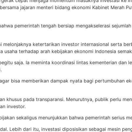
ergerak cepat menjaga momentum masuknya investasi ke In
ersama jajaran menteri bidang ekonomi Kabinet Merah Put
t bahwa pemerintah tengah bersiap mengakselerasi sejumlah
elonjaknya ketertarikan investor internasional serta berba
nia usaha terhadap arah kebijakan ekonomi Indonesia semaki
gitu saja. Ia meminta koordinasi lintas kementerian dan le
.
l agar bisa memberikan dampak nyata bagi pertumbuhan eko
an khusus pada transparansi. Menurutnya, publik perlu m
n investor.
ebijakan sekaligus menunjukkan bahwa pemerintah serius me
al. Lebih dari itu, investasi diposisikan sebagai mesin 