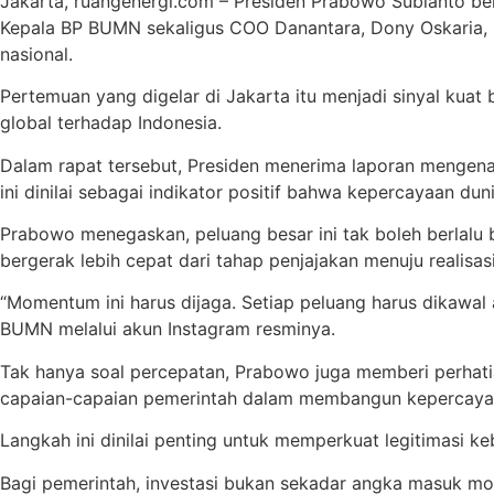
Jakarta, ruangenergi.com – Presiden Prabowo Subianto b
Kepala BP BUMN sekaligus COO Danantara, Dony Oskaria, b
nasional.
Pertemuan yang digelar di Jakarta itu menjadi sinyal kua
global terhadap Indonesia.
Dalam rapat tersebut, Presiden menerima laporan mengenai m
ini dinilai sebagai indikator positif bahwa kepercayaan du
Prabowo menegaskan, peluang besar ini tak boleh berlalu be
bergerak lebih cepat dari tahap penjajakan menuju realisasi
“Momentum ini harus dijaga. Setiap peluang harus dikawa
BUMN melalui akun Instagram resminya.
Tak hanya soal percepatan, Prabowo juga memberi perhati
capaian-capaian pemerintah dalam membangun kepercayaa
Langkah ini dinilai penting untuk memperkuat legitimasi k
Bagi pemerintah, investasi bukan sekadar angka masuk mod