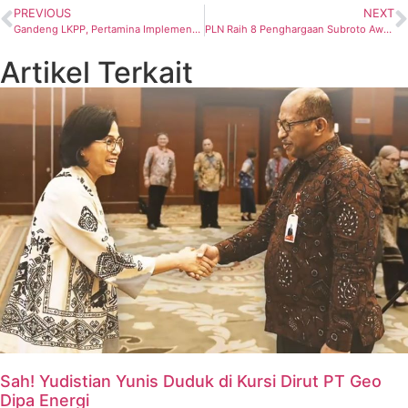
PREVIOUS
NEXT
Gandeng LKPP, Pertamina Implementasikan Aplikasi E-Katalog
PLN Raih 8 Penghargaan Subroto Award 2023 dari Kementerian ESDM
Artikel Terkait
Sah! Yudistian Yunis Duduk di Kursi Dirut PT Geo
Dipa Energi