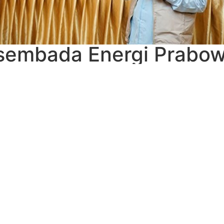
embada Energi Prabow
tkan Investasi MIGAS & 
WhatsApp
anto dan Calon Wakil Presiden Gibran Rakabuming Raka m
u program unggulannya adalah kemandirian energi.
nyambut baik program swasembada energi yang dicanangk
rupakan Ketua Asosiasi Pemasok Energi dan Batubara Ind
nesia.
iki beberapa pekerjaan rumah yang perlu diselesaikan pema