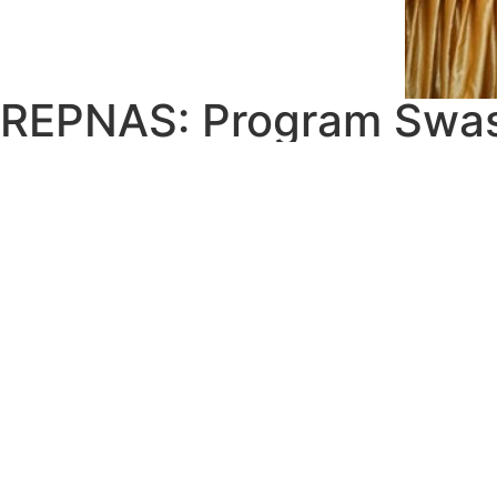
REPNAS: Program Swas
jadi Katalisator Tingka
Energi
Muhdi Qorib
November 11, 2023
Twitter
LinkedIn
Facebook
Jakarta, ruangenergi.com
– Calon Presiden Prabowo Subi
Indonesia Arena, Senayan, Jakarta. Yang dimana salah sat
Koordinator Nasional REPNAS Dr. Anggawira, MH, MM, me
Gibran Rakabuming Raka, Menurut Anggawira yang juga me
keberanian dan patriotisme terhadap kondisi energi di Indo
Anggawira menambahkan, kondisi energi di Indonesia memil