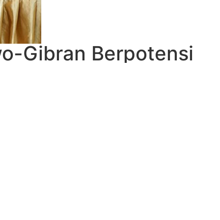
o-Gibran Berpotensi
Percepatan Transisi
emaparkan program-program unggulan ketika deklarasi di
an oleh pasangan capres-cawapres Prabowo Subianto dan
onesia (ASPEBINDO) , program tersebut menunjukkan
nfaatan potensi energi terbarukan Indonesia, tata kelola