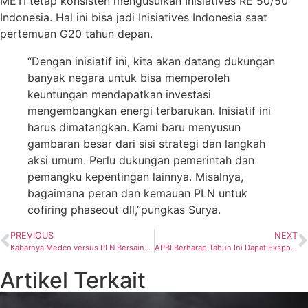
METI tetap konsisten mengusulkan Inisiatives RE 50/50
Indonesia. Hal ini bisa jadi Inisiatives Indonesia saat
pertemuan G20 tahun depan.
“Dengan inisiatif ini, kita akan datang dukungan
banyak negara untuk bisa memperoleh
keuntungan mendapatkan investasi
mengembangkan energi terbarukan. Inisiatif ini
harus dimatangkan. Kami baru menyusun
gambaran besar dari sisi strategi dan langkah
aksi umum. Perlu dukungan pemerintah dan
pemangku kepentingan lainnya. Misalnya,
bagaimana peran dan kemauan PLN untuk
cofiring phaseout dll,”pungkas Surya.
PREVIOUS
NEXT
Kabarnya Medco versus PLN Bersaing Ketat Bidik MCTN
APBI Berharap Tahun Ini Dapat Ekspor 160 juta ton Batubara ke Tiongkok
Artikel Terkait