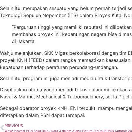
Selain itu, merupakan sesuatu yang belum pernah terjadi s
Teknologi Sepuluh Nopember (ITS) dalam Proyek Kutai Nort
“Perguruan tinggi yang memiliki reputasi ini dilibat
membahas proyek ini, kepentingan negara bisa dimas
di Jakarta.
Wahju melanjutkan, SKK Migas berkolaborasi dengan tim EN
proyek KNH (FEED) dalam rangka memastikan kesesuaian k
kepatuhan terhadap peraturan perundang-undangan.
Selain itu, program ini juga menjadi media untuk transfer 
Disiplin ilmu utama yang menjadi fokus dalam melakukan as
Naval & Marine, Mechanical & Turbomachinery, serta Pipelin
Sebagai operator proyek KNH, ENI terbukti mampu mengelo
ditetapkan dalam PSN dapat tercapai.
PREVIOUS
Wow! Inovasi PGN Saka Raih Juara 3 dalam Ajang Forum Digital BUMN Summit 2