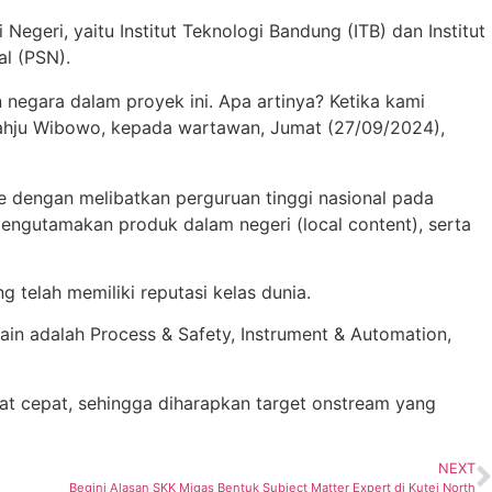
egeri, yaitu Institut Teknologi Bandung (ITB) dan Institut
l (PSN).
 negara dalam proyek ini. Apa artinya? Ketika kami
Wahju Wibowo, kepada wartawan, Jumat (27/09/2024),
e dengan melibatkan perguruan tinggi nasional pada
ngutamakan produk dalam negeri (local content), serta
g telah memiliki reputasi kelas dunia.
ain adalah Process & Safety, Instrument & Automation,
at cepat, sehingga diharapkan target onstream yang
NEXT
Begini Alasan SKK Migas Bentuk Subject Matter Expert di Kutei North