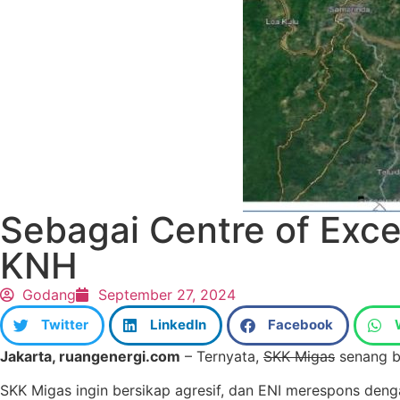
Sebagai Centre of Exce
KNH
Godang
September 27, 2024
Twitter
LinkedIn
Facebook
Jakarta, ruangenergi.com
– Ternyata,
SKK Migas
senang be
SKK Migas ingin bersikap agresif, dan ENI merespons denga