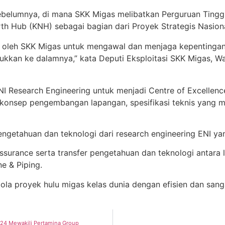
ebelumnya, di mana SKK Migas melibatkan Perguruan Tinggi N
h Hub (KNH) sebagai bagian dari Proyek Strategis Nasiona
kan oleh SKK Migas untuk mengawal dan menjaga kepentingan
ukkan ke dalamnya,” kata Deputi Eksploitasi SKK Migas, 
I Research Engineering untuk menjadi Centre of Excellenc
onsep pengembangan lapangan, spesifikasi teknis yang me
pengetahuan dan teknologi dari research engineering ENI yan
surance serta transfer pengetahuan dan teknologi antara l
e & Piping.
la proyek hulu migas kelas dunia dengan efisien dan sang
024 Mewakili Pertamina Group