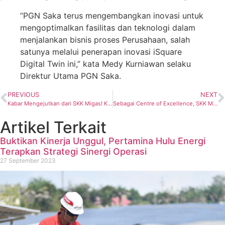
“PGN Saka terus mengembangkan inovasi untuk
mengoptimalkan fasilitas dan teknologi dalam
menjalankan bisnis proses Perusahaan, salah
satunya melalui penerapan inovasi iSquare
Digital Twin ini,” kata Medy Kurniawan selaku
Direktur Utama PGN Saka.
PREVIOUS
NEXT
Kabar Mengejutkan dari SKK Migas! K3S Malas Siap-Siap Dicabut Kontraknya
Sebagai Centre of Excellence, SKK Migas Ajak ITB dan ITS di Proyek KNH
Artikel Terkait
Buktikan Kinerja Unggul, Pertamina Hulu Energi
Terapkan Strategi Sinergi Operasi
27 September 2023