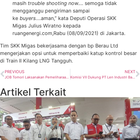
masih
trouble shooting now..
.. semoga tidak
mengganggu pengiriman sampai
ke
buyers
….aman,” kata Deputi Operasi SKK
Migas Julius Wiratno kepada
ruangenergi.com,Rabu (08/09/2021) di Jakarta.
Tim SKK Migas bekerjasama dengan bp Berau Ltd
mengerjakan opsi untuk memperbaiki katup kontrol besar
di Train II Kilang LNG Tangguh.
PREVIOUS
NEXT
JOB Tomori Laksanakan Pemeliharaan Fasprod Lapgas Senoro
Komisi VII Dukung PT Len Industri Bangun Industri Manufaktur Solar Cell dan Holding BUMN Indhan
Artikel Terkait