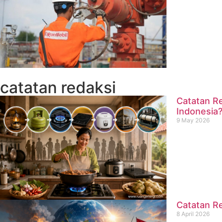
catatan redaksi
Catatan Re
Indonesia
9 May 2026
Catatan Re
8 April 2026