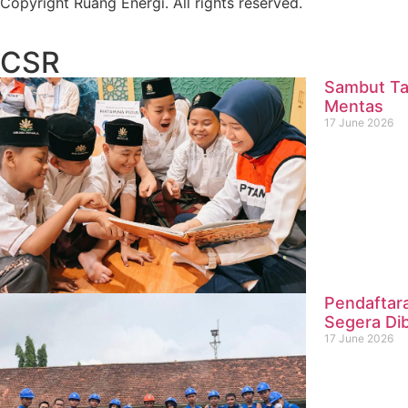
Copyright Ruang Energi. All rights reserved.
CSR
Sambut Ta
Mentas
17 June 2026
Pendaftar
Segera Di
17 June 2026