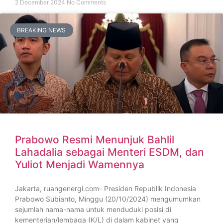
2 December 2024
No Comments
BREAKING NEWS
Prabowo Resmi Menunjuk Bahlil
Lahadalia sebagai Menteri ESDM, dan
Yuliot Menjadi Wamennya
Jakarta, ruangenergi.com- Presiden Republik Indonesia
Prabowo Subianto, Minggu (20/10/2024) mengumumkan
sejumlah nama-nama untuk menduduki posisi di
kementerian/lembaga (K/L) di dalam kabinet yang