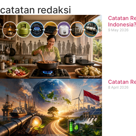
catatan redaksi
Catatan Re
Indonesia
9 May 2026
Catatan Re
8 April 2026