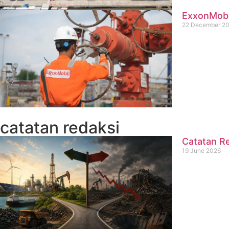
ExxonMobil
22 December 2
catatan redaksi
Catatan Re
19 June 2026