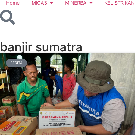
Home
MIGAS
MINERBA
KELISTRIKAN
banjir sumatra
BERITA