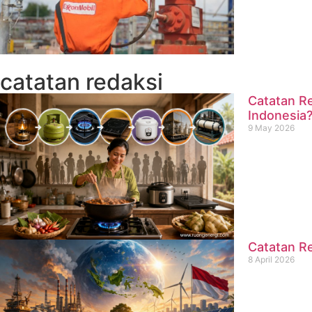
catatan redaksi
Catatan Re
Indonesia
9 May 2026
Catatan Re
8 April 2026