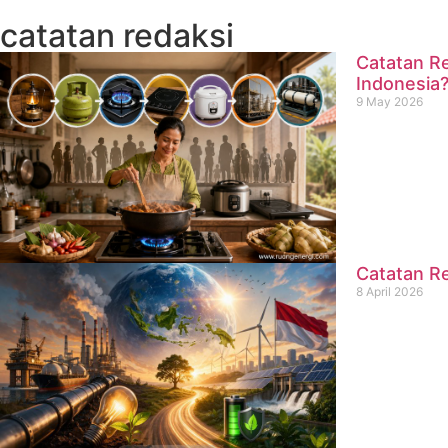
catatan redaksi
Catatan Re
Indonesia
9 May 2026
Catatan Re
8 April 2026