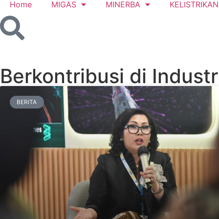
Home
MIGAS
MINERBA
KELISTRIKAN
Berkontribusi di Industr
BERITA