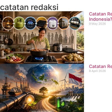
catatan redaksi
Catatan Re
Indonesia
9 May 2026
Catatan Re
8 April 2026