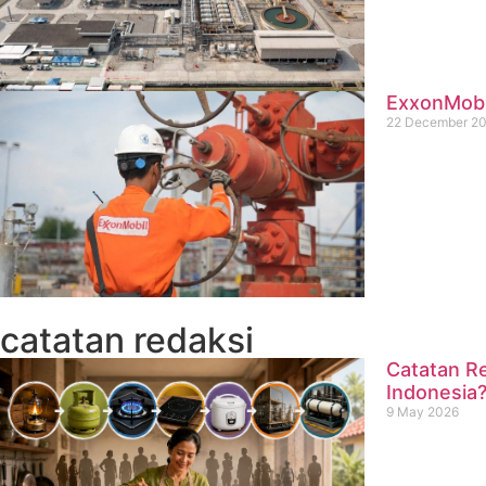
ExxonMobil
22 December 2
catatan redaksi
Catatan Re
Indonesia
9 May 2026