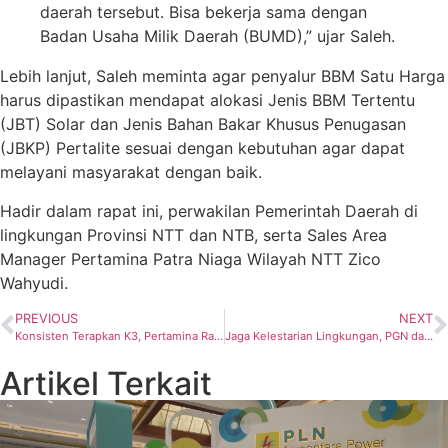
daerah tersebut. Bisa bekerja sama dengan
Badan Usaha Milik Daerah (BUMD),” ujar Saleh.
Lebih lanjut, Saleh meminta agar penyalur BBM Satu Harga
harus dipastikan mendapat alokasi Jenis BBM Tertentu
(JBT) Solar dan Jenis Bahan Bakar Khusus Penugasan
(JBKP) Pertalite sesuai dengan kebutuhan agar dapat
melayani masyarakat dengan baik.
Hadir dalam rapat ini, perwakilan Pemerintah Daerah di
lingkungan Provinsi NTT dan NTB, serta Sales Area
Manager Pertamina Patra Niaga Wilayah NTT Zico
Wahyudi.
PREVIOUS
NEXT
Konsisten Terapkan K3, Pertamina Raih 6 Penghargaan WISCA
Jaga Kelestarian Lingkungan, PGN dan Kementrian KLH Kampanyekan Masyarakat Bijak Gunakan Plastik
Artikel Terkait