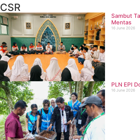
CSR
Sambut Ta
Mentas
16 June 2026
PLN EPI D
16 June 2026