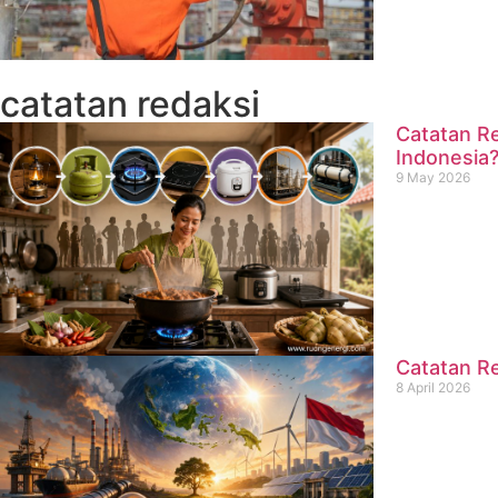
catatan redaksi
Catatan Re
Indonesia
9 May 2026
Catatan Re
8 April 2026