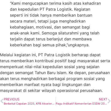
“Kami mengucapkan terima kasih atas kehadiran
dan kepedulian PT Patra Logistik. Kegiatan
seperti ini tidak hanya memberikan bantuan
secara materi, tetapi juga menghadirkan
kebahagiaan, motivasi, dan semangat bagi
anak-anak kami. Semoga silaturahmi yang telah
terjalin dapat terus berlanjut dan membawa
keberkahan bagi semua pihak,”ungkapnya.
Melalui kegiatan ini, PT Patra Logistik berharap dapat
terus memberikan kontribusi positif bagi masyarakat serta
memperkuat nilai-nilai kepedulian sosial yang sejalan
dengan semangat Tahun Baru Islam. Ke depan, perusahaan
akan terus menghadirkan berbagai program sosial yang
memberikan manfaat nyata bagi lingkungan dan
masyarakat di sekitar wilayah operasional perusahaan.
PREVIOUS
NEXT
Berbekal Capaian 2025, KPB Akselerasi Menuju Fase Operasi RDMP Balikpapan dan Lawe-Lawe
Pagu Indikatif Kementerian ESDM 2027 Capai Rp27,33 Triliun, Mayoritas Anggaran Difokuskan untuk Program Masyarakat