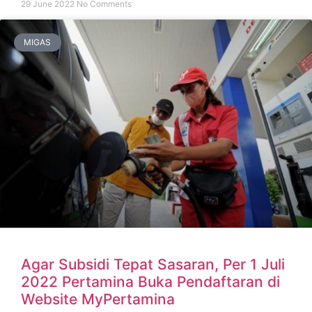
29 June 2022
No Comments
MIGAS
Agar Subsidi Tepat Sasaran, Per 1 Juli
2022 Pertamina Buka Pendaftaran di
Website MyPertamina