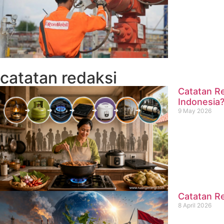
catatan redaksi
Catatan Re
Indonesia
9 May 2026
Catatan Re
8 April 2026