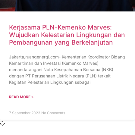
Kerjasama PLN-Kemenko Marves:
Wujudkan Kelestarian Lingkungan dan
Pembangunan yang Berkelanjutan
Jakarta,ruangenergi.com- Kementerian Koordinator Bidang
Kemaritiman dan Investasi (Kemenko Marves)
menandatangani Nota Kesepahaman Bersama (NKB)
dengan PT Perusahaan Listrik Negara (PLN) terkait
Kegiatan Pelestarian Lingkungan sebagai
READ MORE »
7 September 2023
No Comments