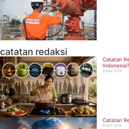
catatan redaksi
Catatan Re
Indonesia
9 May 2026
Catatan Re
8 April 2026