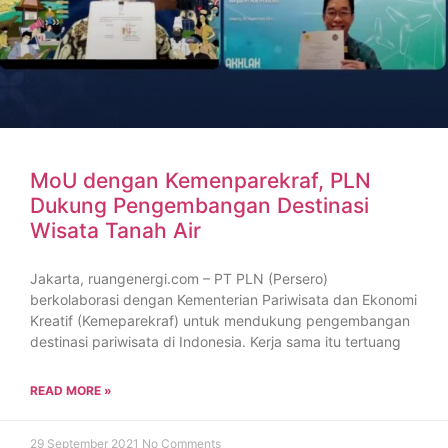
MoU dengan Kemenparekraf, PLN
Dukung Pengembangan Destinasi
Wisata Tanah Air
Jakarta, ruangenergi.com – PT PLN (Persero)
berkolaborasi dengan Kementerian Pariwisata dan Ekonomi
Kreatif (Kemeparekraf) untuk mendukung pengembangan
destinasi pariwisata di Indonesia. Kerja sama itu tertuang
READ MORE »
29 September 2021
No Comments