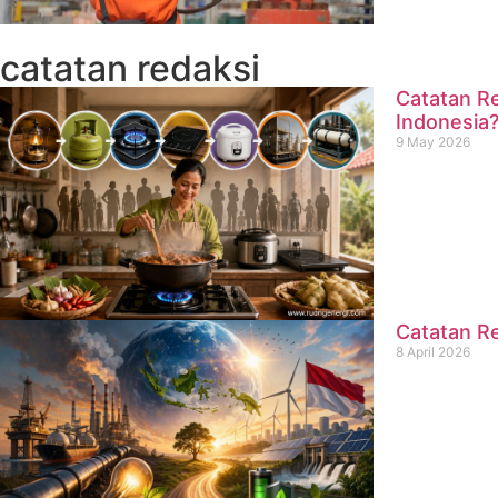
catatan redaksi
Catatan Re
Indonesia
9 May 2026
Catatan Re
8 April 2026