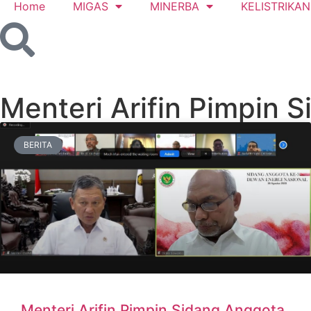
Home
MIGAS
MINERBA
KELISTRIKAN
Menteri Arifin Pimpin
BERITA
Menteri Arifin Pimpin Sidang Anggota