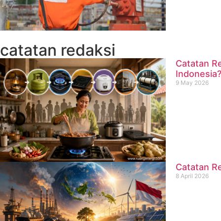
catatan redaksi
Catatan Re
Indonesia
9 May 2026
Catatan Re
8 April 2026