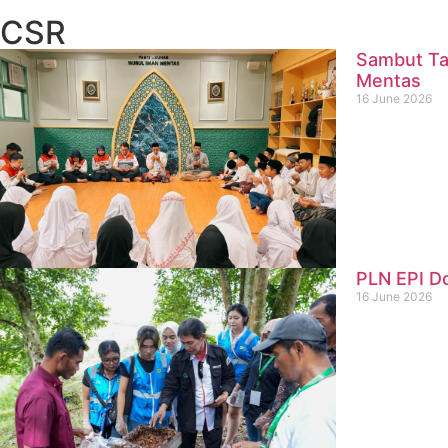
CSR
Sambut Ta
Mentas
16 June 2026
PLN EPI D
16 June 2026