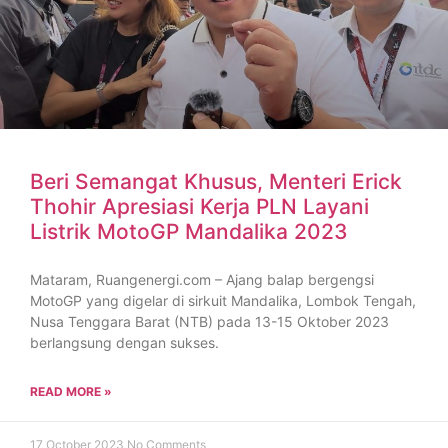
Beri Semangat Khusus, Menteri Erick
Thohir Apresiasi Kerja PLN Layani
Listrik MotoGP Mandalika 2023
Mataram, Ruangenergi.com – Ajang balap bergengsi
MotoGP yang digelar di sirkuit Mandalika, Lombok Tengah,
Nusa Tenggara Barat (NTB) pada 13-15 Oktober 2023
berlangsung dengan sukses.
READ MORE »
17 October 2023
No Comments