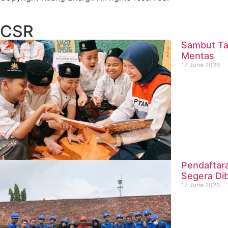
CSR
Sambut Ta
Mentas
17 June 2026
Pendaftar
Segera Di
17 June 2026