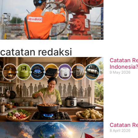
catatan redaksi
Catatan Re
Indonesia
9 May 2026
Catatan Re
8 April 2026