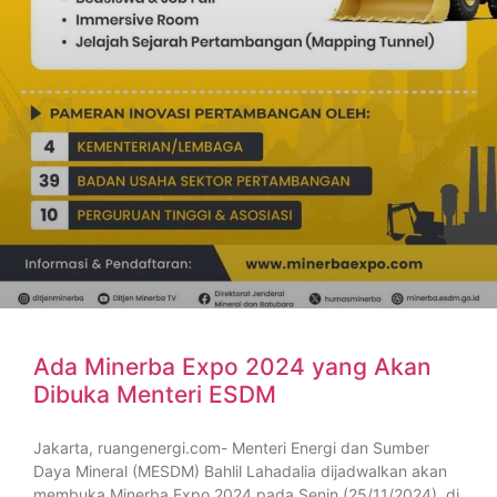
Ada Minerba Expo 2024 yang Akan
Dibuka Menteri ESDM
Jakarta, ruangenergi.com- Menteri Energi dan Sumber
Daya Mineral (MESDM) Bahlil Lahadalia dijadwalkan akan
membuka Minerba Expo 2024 pada Senin (25/11/2024), di