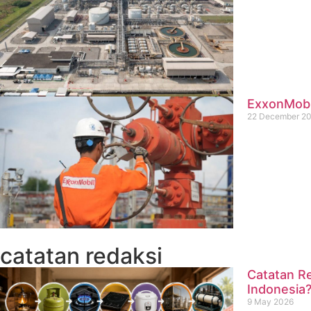
ExxonMobil
22 December 2
catatan redaksi
Catatan Re
Indonesia
9 May 2026