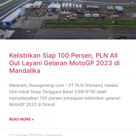
Kelistrikan Siap 100 Persen, PLN All
Out Layani Gelaran MotoGP 2023 di
Mandalika
Mataram, Ruangenergi.com – PT PLN (Persero) melalui
Unit Induk Nusa Tenggara Barat (UIW NTB) telah
menyelesaikan 100 persen persiapan kelistrikan gelaran
MotoGP 2023 di Sirkuit
READ MORE »
12 October 2023
No Comments