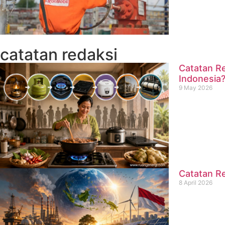
catatan redaksi
Catatan Re
Indonesia
9 May 2026
Catatan Re
8 April 2026