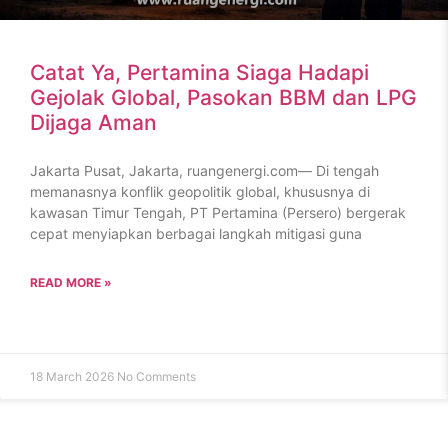
Catat Ya, Pertamina Siaga Hadapi
Gejolak Global, Pasokan BBM dan LPG
Dijaga Aman
Jakarta Pusat, Jakarta, ruangenergi.com— Di tengah
memanasnya konflik geopolitik global, khususnya di
kawasan Timur Tengah, PT Pertamina (Persero) bergerak
cepat menyiapkan berbagai langkah mitigasi guna
READ MORE »
18 March 2026
No Comments