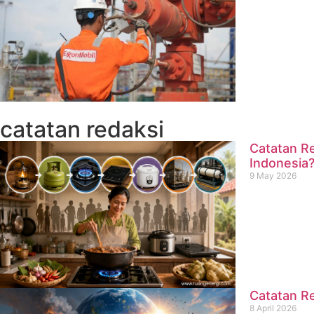
catatan redaksi
Catatan Re
Indonesia
9 May 2026
Catatan Re
8 April 2026