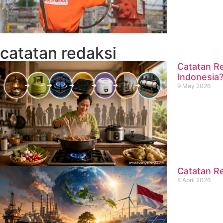
catatan redaksi
Catatan Re
Indonesia
9 May 2026
Catatan Re
8 April 2026