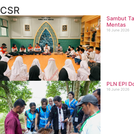
CSR
Sambut Ta
Mentas
16 June 2026
PLN EPI D
16 June 2026