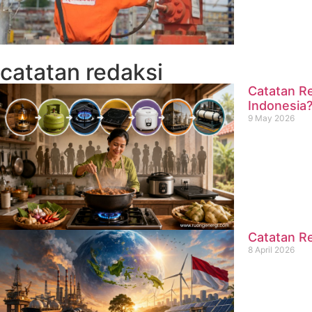
catatan redaksi
Catatan Re
Indonesia
9 May 2026
Catatan Re
8 April 2026