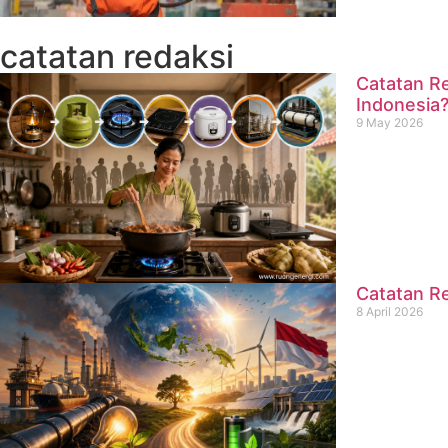
catatan redaksi
Catatan Re
Indonesia
9 May 2026
Catatan Re
8 April 2026