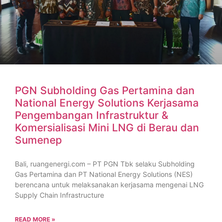
PGN Subholding Gas Pertamina dan
National Energy Solutions Kerjasama
Pengembangan Infrastruktur &
Komersialisasi Mini LNG di Berau dan
Sumenep
Bali, ruangenergi.com – PT PGN Tbk selaku Subholding
Gas Pertamina dan PT National Energy Solutions (NES)
berencana untuk melaksanakan kerjasama mengenai LNG
Supply Chain Infrastructure
READ MORE »